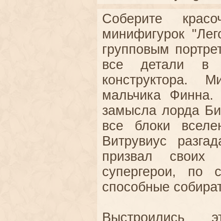
Соберите крас
минифигурок "Лег
групповым портре
все детали в 
конструктора. М
мальчика Финна.
замысла лорда Биз
все блоки вселе
Витрувиус разга
призвал своих 
супергерои, по 
способные собират
Выстроились 