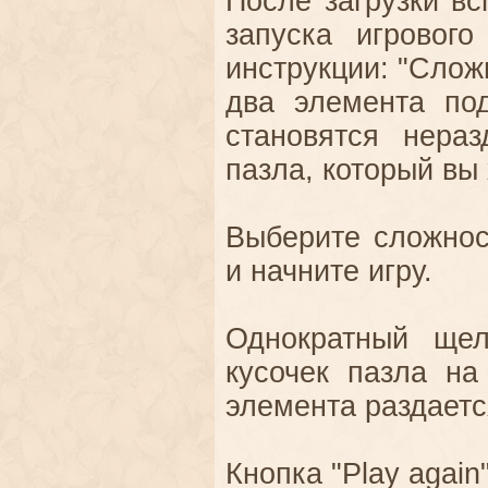
После загрузки вс
запуска игрового
инструкции: "Слож
два элемента по
становятся нераз
пазла, который вы 
Выберите сложност
и начните игру.
Однократный щел
кусочек пазла на
элемента раздаетс
Кнопка "Play again